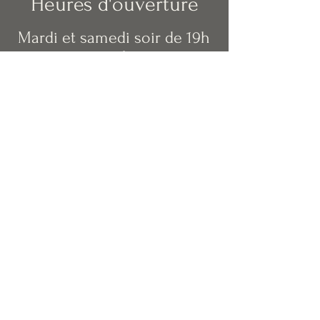
Heures d'ouverture
Mardi et samedi soir de 19h
à 22h
Mercredi, jeudi et vendredi
de 12h à 14h et de 19h à 22h
Contact
info@monsieurv.be
0499283341
© 2020 Monsieur V